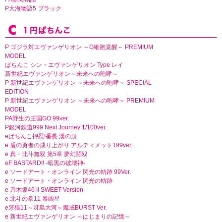
P大海物語5 ブラック
P ゴジラ対エヴァンゲリオン ～G細胞覚醒～ PREMIUM
MODEL
ぱちんこ シン・エヴァンゲリオン Type レイ
新世紀エヴァンゲリオン～未来への咆哮～
P 新世紀エヴァンゲリオン ～未来への咆哮～ SPECIAL
EDITION
P 新世紀エヴァンゲリオン ～未来への咆哮～ PREMIUM
MODEL
PA野生の王国GO 99ver.
P銀河鉄道999 Next Journey 1/100ver.
eぱちんこ押忍!番長 漢の頂
e 盾の勇者の成り上がり アルティメット199ver.
e 真・北斗無双 第5章 夢幻闘双
eF BASTARD!! ‐暗黒の破壊神‐
e ソードアート・オンライン 閃光の軌跡 99Ver.
e ソードアート・オンライン 閃光の軌跡
e 乃木坂46 II SWEET Version
e 北斗の拳11 暴凶星
e牙狼11～冴島大河～魔戒BURST Ver.
e 新世紀エヴァンゲリオン ～はじまりの記憶～