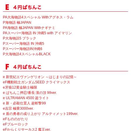
PA大海物語4スペシャル Withアグネス・ラム
P海物語 極JAPAN
PA海物語 極JAPAN Withナギナミ
PAスーパー海物語 IN 沖縄5 with アイマリン
P大海物語5 ブラック
Pスーパー海物語 IN 沖縄5
Pスーパー海物語IN沖縄6
P大海物語4スペシャルBLACK
e 新世紀エヴァンゲリオン ～はじまりの記憶～
eF機動戦士ガンダムSEED クライマックス
e牙狼12黄金騎士極限
e ぱちんこ押忍!番長 漢の頂 99ver.
e ULTRAMAN 4500 超ライト
e 新・必殺仕置人 超斬撃99
e吉宗 極乗3000ver.
e 盾の勇者の成り上がり アルティメット199ver.
eFもののがたり
eFブルーロック
eFからくりサーカス2 魔王ver.