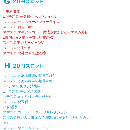
L 東京喰種
Lパチスロ 革命機ヴァルヴレイヴ2
スマスロ モンスターハンターライズ
スマスロ 新鬼武者3
スマスロ マギアレコード 魔法少女まどか☆マギカ外伝
L戦国乙女5 業火を穿つ宿焔の双刃
スマスロモンキーターンV
スマスロ北斗の拳
スマスロ 北斗の拳 転生の章2
スマスロ とある魔術の禁書目録2
スマスロ とある科学の超電磁砲2
Lパチスロ 炎炎ノ消防隊2
Lパチスロ 炎炎ノ消防隊
パチスロ かぐや様は告らせたい
スマスロ 秘宝伝
いざ!番長
スマスロ ゴッドイーター リザレクション
スマスロ痛いのは嫌なので防御力に極振りしたいと思い
ます。
スマスロ 東京リベンジャーズ