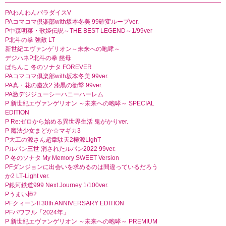
PAわんわんパラダイスV
PAコマコマ倶楽部with坂本冬美 99確変ループver.
P中森明菜・歌姫伝説～THE BEST LEGEND～1/99ver
P北斗の拳 強敵 LT
新世紀エヴァンゲリオン～未来への咆哮～
デジハネP北斗の拳 慈母
ぱちんこ 冬のソナタ FOREVER
PAコマコマ倶楽部with坂本冬美 99ver.
PA真・花の慶次2 漆黒の衝撃 99ver.
PA激デジジューシーハニーハーレム
P 新世紀エヴァンゲリオン ～未来への咆哮～ SPECIAL
EDITION
P Re:ゼロから始める異世界生活 鬼がかりver.
P 魔法少女まどか☆マギカ3
P大工の源さん超韋駄天2極源LighT
Pルパン三世 消されたルパン2022 99ver.
P 冬のソナタ My Memory SWEET Version
PFダンジョンに出会いを求めるのは間違っているだろう
か2 LT‐Light ver.
P銀河鉄道999 Next Journey 1/100ver.
Pうまい棒2
PFクィーンII 30th ANNIVERSARY EDITION
PFパワフル「2024年」
P 新世紀エヴァンゲリオン ～未来への咆哮～ PREMIUM