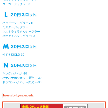
ゴーゴージャグラー3
ハッピージャグラーV III
ミスタージャグラー
ウルトラミラクルジャグラー
ネオアイムジャグラーEX
沖ドキ!GOLD‐30
キングハナハナ‐30
ハナハナホウオウ～天翔～‐30
ドラゴンハナハナ～閃光～‐30
Tweets by kyorakuueda