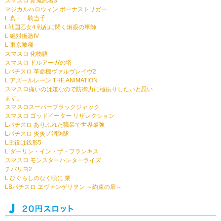
スマスロ 新鬼武者3
マジカルハロウィン ボーナストリガー
L 真・一騎当千
L戦国乙女4 戦乱に閃く炯眼の軍師
L 絶対衝激IV
L 東京喰種
スマスロ 化物語
スマスロ ドルアーガの塔
Lパチスロ 革命機ヴァルヴレイヴ2
L アズールレーン THE ANIMATION
スマスロ痛いのは嫌なので防御力に極振りしたいと思い
ます。
スマスロスーパーブラックジャック
スマスロ ゴッドイーター リザレクション
Lパチスロ ありふれた職業で世界最強
Lパチスロ 炎炎ノ消防隊
L主役は銭形5
L ダーリン・イン・ザ・フランキス
スマスロ モンスターハンターライズ
チバリヨ2
L ひぐらしのなく頃に 業
LBパチスロ ヱヴァンゲリヲン ～約束の扉～