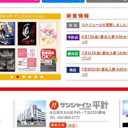
スケジュールを更新しました
8月7日(金) 新台入替 9:00
ン!!
7月31日(金) 新台入替 14:0
プン!!
7月30日(木) 新台入替 9:00
ン!!
最新機種
eソードアート・オンライン 
シゼーション夜空
7/29(水)先行導入開始
1ぱちリクエスト台総選挙＆
名古屋市天白区平針一丁目2210番地
ット店内入替！！
TEL: 052-800-2777
お客様からリクエスト頂いた
(
表面
)
「神7」が1円ぱちんこに登場