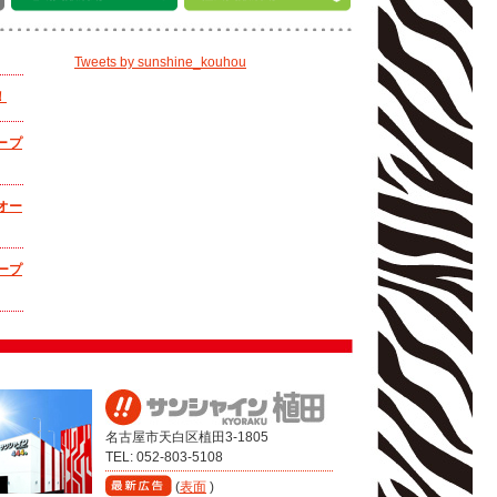
Tweets by sunshine_kouhou
！
オープ
0オー
オープ
アリ
スロ
名古屋市天白区植田3-1805
TEL: 052-803-5108
機種
(
表面
)
！！